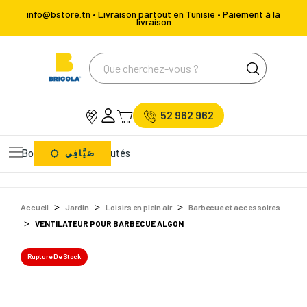
info@bstore.tn • Livraison partout en Tunisie • Paiement à la
livraison
52 962 962
Bons Plans
Nouveautés
صَيَّافِي
Accueil
Jardin
Loisirs en plein air
Barbecue et accessoires
VENTILATEUR POUR BARBECUE ALGON
Rupture De Stock