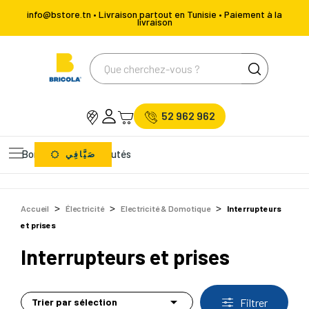
info@bstore.tn • Livraison partout en Tunisie • Paiement à la
livraison
52 962 962
Bons Plans
Nouveautés
صَيَّافِي
Accueil
Électricité
Electricité & Domotique
Interrupteurs
et prises
Interrupteurs et prises

Trier par sélection
Filtrer