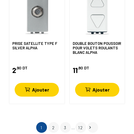
PRISE SATELLITE TYPE F
DOUBLE BOUTON POUSSOIR
SILVER ALPHA
POUR VOLETS ROULANTS
BLANC ALPHA
,90
DT
,80
DT
2
11
Ajouter
Ajouter

1
2
3
…
12