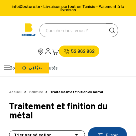
info@bstore.tn • Livraison partout en Tunisie • Paiement à la
livraison
52 962 962
Bons Plans
Nouveautés
صَيَّافِي
Accueil
Peinture
Traitement et finition du métal
Traitement et finition du
métal

Trier par sélection
Filtrer