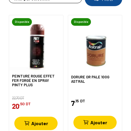
Disponible
Disponible
PEINTURE ROUGE EFFET
DORURE OR PALE 100G
FER FORGÉ EN SPRAY
ASTRAL
PINTY PLUS
22,70 DT
,15
DT
7
,50
DT
20
Ajouter
Ajouter