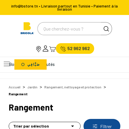
info@bstore.tn • Livraison partout en Tunisie • Paiement à la
livraison
52 962 962
Bons Plans
Nouveautés
صَيَّافِي
Accueil
Jardin
Rangement, nettoyage et protection
Rangement
Rangement

Trier par sélection
Filtrer