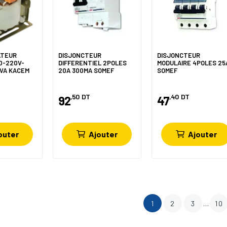
ATEUR
DISJONCTEUR
DISJONCTEUR
0-220V-
DIFFERENTIEL 2POLES
MODULAIRE 4POLES 25
0VA KACEM
20A 300MA SOMEF
SOMEF
,50
DT
,40
DT
92
47
outer
Ajouter
Ajouter
1
2
3
…
10