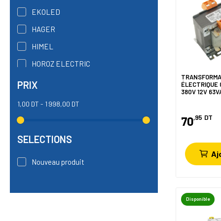
EKOLED
HAGER
HIMEL
HOROZ ELECTRIC
TRANSFORM
KACEM
PRIX
ÉLECTRIQUE 
380V 12V 63
MARLANVIL
1,00 DT - 1 998,00 DT
QUITERIOS
,95
DT
70
SCAME
SELECTIONS
Aj
Nouveau produit
Disponible