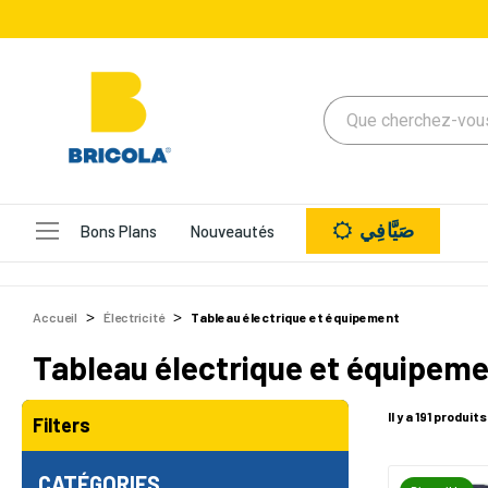
صَيَّافِي
Bons Plans
Nouveautés
Accueil
Électricité
Tableau électrique et équipement
Tableau électrique et équipem
Il y a 191 produits
Filters
CATÉGORIES