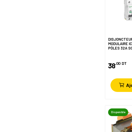
DISJONCTEU
MODULAIRE I
PÔLES 32A S
,00
DT
38
Aj
Disponible