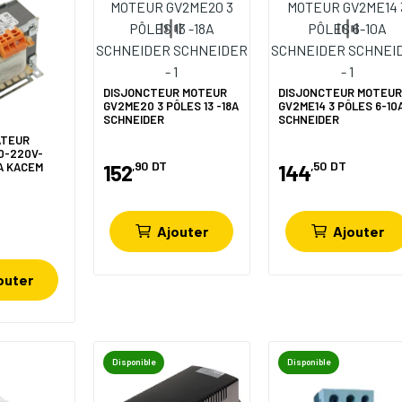
DISJONCTEUR MOTEUR
DISJONCTEUR MOTEU
GV2ME20 3 PÔLES 13 -18A
GV2ME14 3 PÔLES 6-10
SCHNEIDER
SCHNEIDER
ATEUR
0-220V-
,90
DT
,50
DT
152
144
VA KACEM
Ajouter
Ajouter
outer
Disponible
Disponible