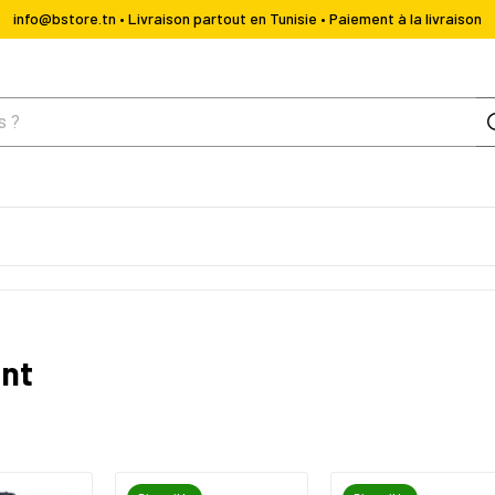
info@bstore.tn • Livraison partout en Tunisie • Paiement à la livraison
ent