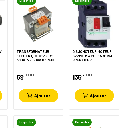
Disponible
Disponible
V
TRANSFORMATEUR
DISJONCTEUR MOTEUR
ÉLECTRIQUE 0-220V-
GV2ME16 3 PÔLES 9-14A
380V 12V 50VA KACEM
SCHNEIDER
,00
DT
,70
DT
59
135
Ajouter
Ajouter
Disponible
Disponible