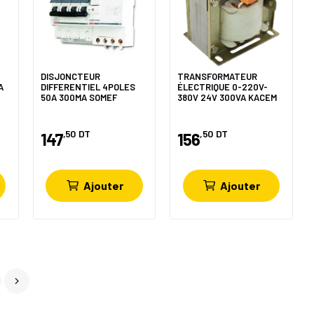
DISJONCTEUR
TRANSFORMATEUR
A
DIFFERENTIEL 4POLES
ÉLECTRIQUE 0-220V-
50A 300MA SOMEF
380V 24V 300VA KACEM
,50
DT
,50
DT
147
156
Ajouter
Ajouter
