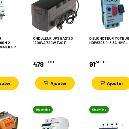
R
ONDULEUR UPS EA2120
DISJONCTEUR MOTEU
C60N 2
1200VA 720W EAST
HDP6326 4-6.3A HIMEL
CHNEIDER
,90
DT
,50
DT
478
91
outer
Ajouter
Ajouter
Disponible
Disponible