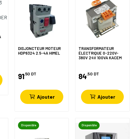
R
A
DISJONCTEUR MOTEUR
TRANSFORMATEUR
HDP6324 2.5-4A HIMEL
ÉLECTRIQUE 0-220V-
380V 24V 100VA KACEM
,50
DT
,50
DT
91
84
Ajouter
Ajouter
Disponible
Disponible