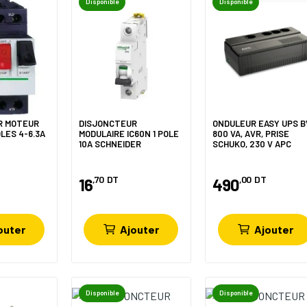
Disponible
Disponible
R MOTEUR
DISJONCTEUR
ONDULEUR EASY UPS B
LES 4-6.3A
MODULAIRE IC60N 1 POLE
800 VA, AVR, PRISE
10A SCHNEIDER
SCHUKO, 230 V APC
,70
DT
,00
DT
16
490
outer
Ajouter
Ajouter
Disponible
Disponible