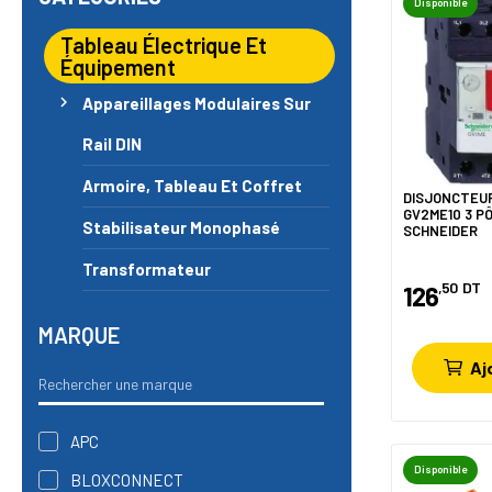
Disponible
Tableau Électrique Et
Équipement
chevron_right
Appareillages Modulaires Sur
Rail DIN
Armoire, Tableau Et Coffret
DISJONCTEU
GV2ME10 3 PÔ
Stabilisateur Monophasé
SCHNEIDER
Transformateur
,50
DT
126
MARQUE
Aj
APC
Disponible
BLOXCONNECT