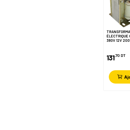
TRANSFORM
ÉLECTRIQUE 
380V 12V 20
,70
DT
131
Aj