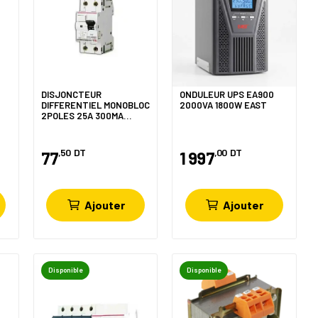
R
DISJONCTEUR
ONDULEUR UPS EA900
DIFFERENTIEL MONOBLOC
2000VA 1800W EAST
2POLES 25A 300MA
SOMEF
,50
DT
,00
DT
77
1 997
Ajouter
Ajouter
Disponible
Disponible