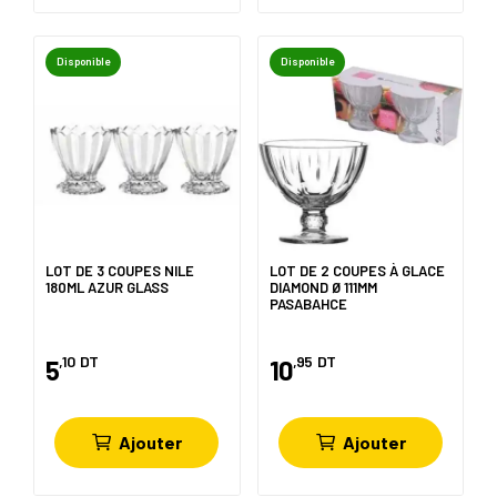
Disponible
Disponible
LOT DE 3 COUPES NILE
LOT DE 2 COUPES À GLACE
180ML AZUR GLASS
DIAMOND Ø 111MM
PASABAHCE
,10
DT
,95
DT
5
10
Ajouter
Ajouter