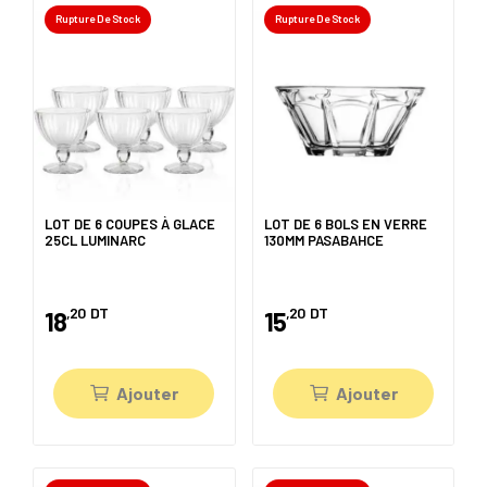
Rupture De Stock
Rupture De Stock
LOT DE 6 COUPES À GLACE
LOT DE 6 BOLS EN VERRE
25CL LUMINARC
130MM PASABAHCE
,20
DT
,20
DT
18
15
Ajouter
Ajouter