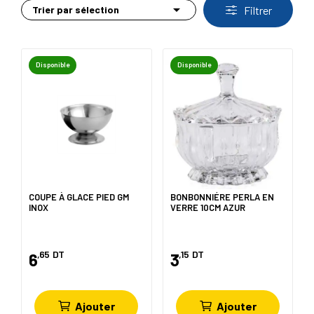

Trier par sélection
Filtrer
Disponible
Disponible
COUPE À GLACE PIED GM
BONBONNIÉRE PERLA EN
INOX
VERRE 10CM AZUR
,65
DT
,15
DT
6
3
Ajouter
Ajouter