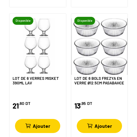
Disponible
Disponible
LOT DE 6 VERRES MISKET
LOT DE 6 BOLS FREZYA EN
390ML LAV
VERRE Ø12.5CM PASABAHCE
,60
DT
,95
DT
21
13
Ajouter
Ajouter