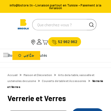
info@bstore.tn • Livraison partout en Tunisie • Paiement à la
livraison
52 962 962
Bons Plans
Nouveautés
صَيَّافِي
Accueil
Maison et Décoration
Arts de la table, vaisselle et
ustensiles de cuisine
Couverts de table et Accessoires
Verrerie
et Verres
Verrerie et Verres