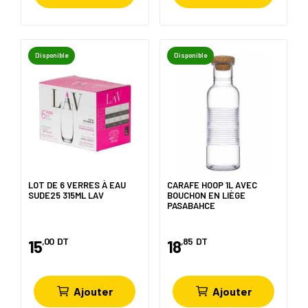
Disponible
Disponible
LOT DE 6 VERRES À EAU
CARAFE HOOP 1L AVEC
SUDE25 315ML LAV
BOUCHON EN LIÈGE
PASABAHCE
,00
DT
,85
DT
15
18
Ajouter
Ajouter