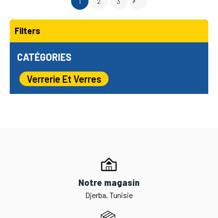

1
2
3
Filters
CATÉGORIES
Verrerie Et Verres
Notre magasin
Djerba, Tunisie