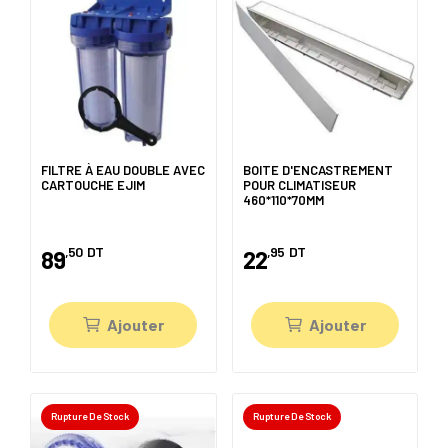
FILTRE À EAU DOUBLE AVEC
BOITE D'ENCASTREMENT
CARTOUCHE EJIM
POUR CLIMATISEUR
460*110*70MM
,50
DT
,95
DT
89
22
Ajouter
Ajouter
Rupture De Stock
Rupture De Stock