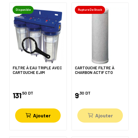
Disponible
Rupture De Stock
FILTRE À EAU TRIPLE AVEC
CARTOUCHE FILTRE À
CARTOUCHE EJIM
CHARBON ACTIF CTO
,50
DT
,30
DT
131
9
Ajouter
Ajouter