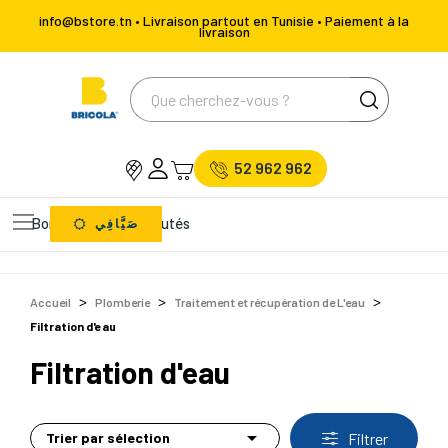
info@bstore.tn • Livraison partout en Tunisie • Paiement à la
livraison
52 962 962
Bons Plans
Nouveautés
صَيَّافِي
Accueil
Plomberie
Traitement et récupération de L'eau
Filtration d'eau
Filtration d'eau

Trier par sélection
Filtrer