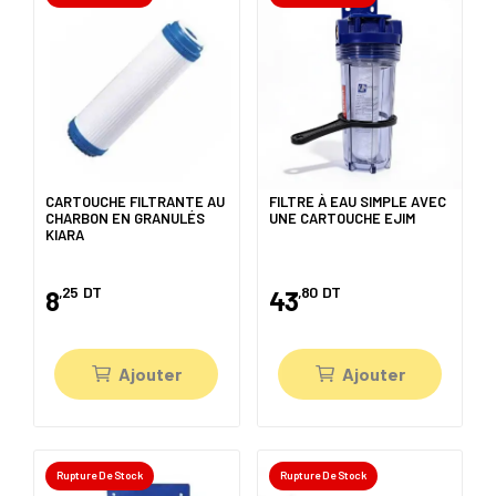
CARTOUCHE FILTRANTE AU
FILTRE À EAU SIMPLE AVEC
CHARBON EN GRANULÉS
UNE CARTOUCHE EJIM
KIARA
,25
DT
,80
DT
8
43
Ajouter
Ajouter
Rupture De Stock
Rupture De Stock