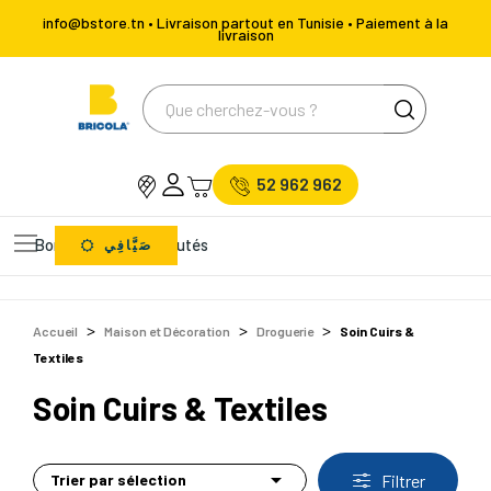
info@bstore.tn • Livraison partout en Tunisie • Paiement à la
livraison
52 962 962
Bons Plans
Nouveautés
صَيَّافِي
Accueil
Maison et Décoration
Droguerie
Soin Cuirs &
Textiles
Soin Cuirs & Textiles

Trier par sélection
Filtrer