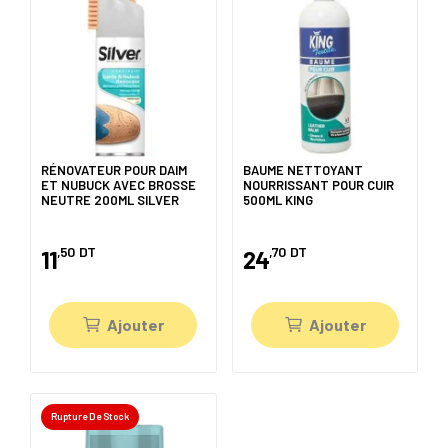
RÉNOVATEUR POUR DAIM
BAUME NETTOYANT
ET NUBUCK AVEC BROSSE
NOURRISSANT POUR CUIR
NEUTRE 200ML SILVER
500ML KING
,50
DT
,70
DT
11
24
Ajouter
Ajouter
Rupture De Stock