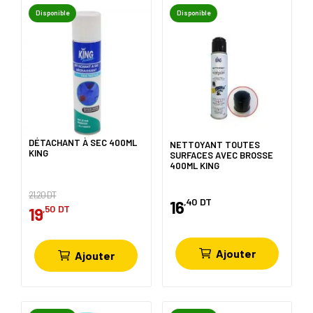
Disponible
Disponible
DÉTACHANT À SEC 400ML
NETTOYANT TOUTES
KING
SURFACES AVEC BROSSE
400ML KING
21,20 DT
,40
DT
16
,50
DT
19
Ajouter
Ajouter