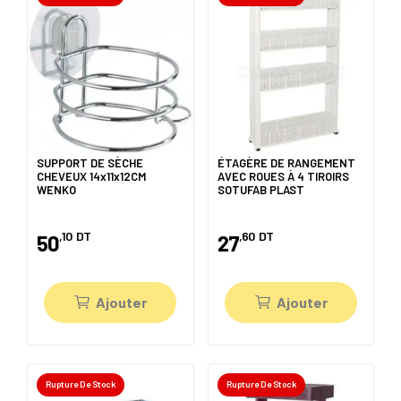
SUPPORT DE SÈCHE
ÉTAGÈRE DE RANGEMENT
CHEVEUX 14x11x12CM
AVEC ROUES À 4 TIROIRS
WENKO
SOTUFAB PLAST
,10
DT
,60
DT
50
27
Ajouter
Ajouter
Rupture De Stock
Rupture De Stock