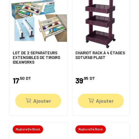
LOT DE 2 SEPARATEURS
CHARIOT RACK À 4 ÉTAGES
EXTENSIBLES DE TIROIRS
SOTUFAB PLAST
IDEAWORKS
,50
DT
,95
DT
17
39
Ajouter
Ajouter
Rupture De Stock
Rupture De Stock