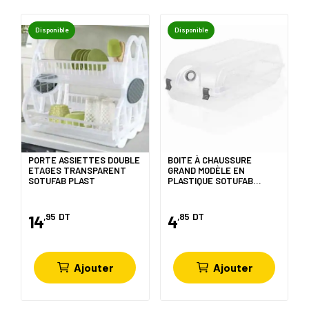
Disponible
Disponible
PORTE ASSIETTES DOUBLE
BOITE À CHAUSSURE
ETAGES TRANSPARENT
GRAND MODÈLE EN
SOTUFAB PLAST
PLASTIQUE SOTUFAB
PLAST
,95
DT
,85
DT
14
4
Ajouter
Ajouter