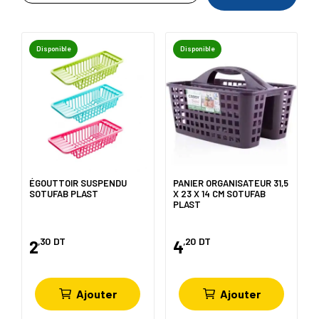
Disponible
Disponible
ÉGOUTTOIR SUSPENDU
PANIER ORGANISATEUR 31,5
SOTUFAB PLAST
X 23 X 14 CM SOTUFAB
PLAST
,30
DT
,20
DT
2
4
Ajouter
Ajouter