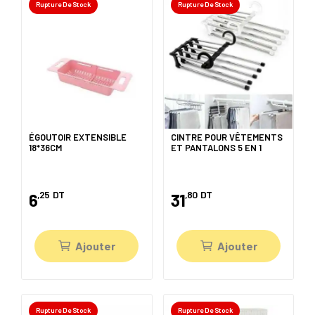
Rupture De Stock
Rupture De Stock
ÉGOUTOIR EXTENSIBLE
CINTRE POUR VÊTEMENTS
18*36CM
ET PANTALONS 5 EN 1
,25
DT
,80
DT
6
31
Ajouter
Ajouter
Rupture De Stock
Rupture De Stock