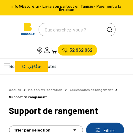
info@bstore.tn • Livraison partout en Tunisie • Paiement à la
livraison
52 962 962
Bons Plans
Nouveautés
صَيَّافِي
Accueil
Maison et Décoration
Accessoires de rangement
Support de rangement
Support de rangement

Trier par sélection
Filtrer