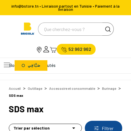
info@bstore.tn • Livraison partout en Tunisie • Paiement à la
livraison
52 962 962
Bons Plans
Nouveautés
صَيَّافِي
Accueil
Outillage
Accessoire et consommable
Burinage
SDS max
SDS max

Trier par sélection
Filtrer