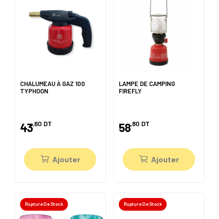
CHALUMEAU À GAZ 100
LAMPE DE CAMPING
TYPHOON
FIREFLY
,60
DT
,80
DT
43
58
Ajouter
Ajouter
Rupture De Stock
Rupture De Stock