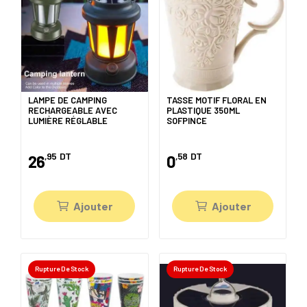
LAMPE DE CAMPING
TASSE MOTIF FLORAL EN
RECHARGEABLE AVEC
PLASTIQUE 350ML
LUMIÈRE RÉGLABLE
SOFPINCE
,95
DT
,58
DT
26
0
Ajouter
Ajouter
Rupture De Stock
Rupture De Stock