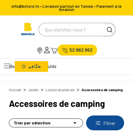
info@bstore.tn • Livraison partout en Tunisie • Paiement à la
livraison
52 962 962
Bons Plans
Nouveautés
صَيَّافِي
Accueil
Jardin
Loisirs en plein air
Accessoires de camping
Accessoires de camping

Trier par sélection
Filtrer