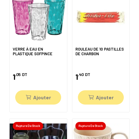
VERRE À EAU EN
ROULEAU DE 10 PASTILLES
PLASTIQUE SOFPINCE
DE CHARBON
,05
DT
,40
DT
1
1
Ajouter
Ajouter
Rupture De Stock
Rupture De Stock