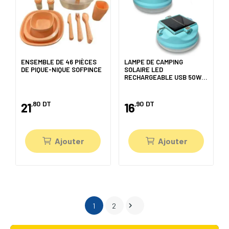
ENSEMBLE DE 46 PIÈCES
LAMPE DE CAMPING
DE PIQUE-NIQUE SOFPINCE
SOLAIRE LED
RECHARGEABLE USB 50W
LUMIÈRE BLANCHE
,80
DT
,90
DT
21
16
Ajouter
Ajouter

1
2