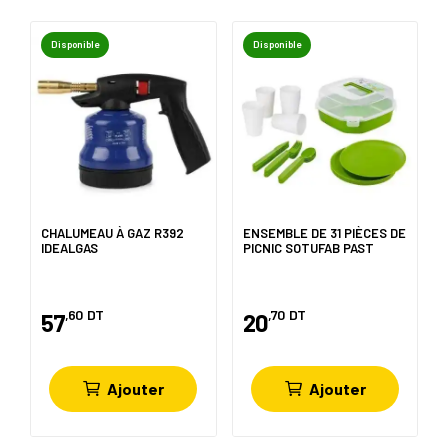
Disponible
Disponible
CHALUMEAU À GAZ R392
ENSEMBLE DE 31 PIÈCES DE
IDEALGAS
PICNIC SOTUFAB PAST
,60
DT
,70
DT
57
20
Ajouter
Ajouter