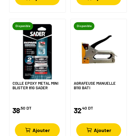
Disponible
Disponible
COLLE EPOXY METAL MINI
AGRAFEUSE MANUELLE
BLISTER 81G SADER
B110 BATI
,50
DT
,40
DT
38
32
Ajouter
Ajouter