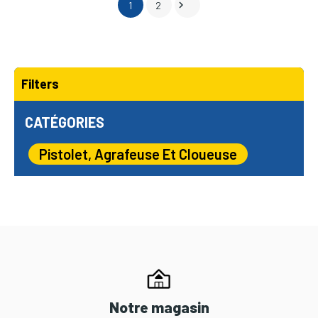

1
2
Filters
CATÉGORIES
Pistolet, Agrafeuse Et Cloueuse
Notre magasin