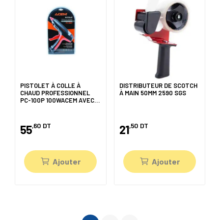
PISTOLET À COLLE À
DISTRIBUTEUR DE SCOTCH
CHAUD PROFESSIONNEL
À MAIN 50MM 2590 SGS
PC-100P 100WACEM AVEC 2
BÂTONS ACEM
,60
DT
,50
DT
55
21
Ajouter
Ajouter