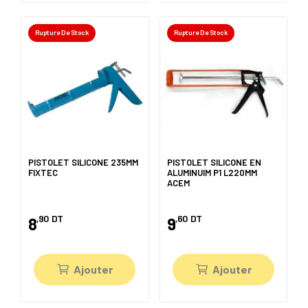
Rupture De Stock
Rupture De Stock
PISTOLET SILICONE 235MM
PISTOLET SILICONE EN
FIXTEC
ALUMINUIM P1 L220MM
ACEM
,90
DT
,60
DT
8
9
Ajouter
Ajouter