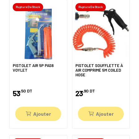
Rupture De Stock
Rupture De Stock
PISTOLET AIR 5P PAS6
PISTOLET SOUFFLETTE À
VOYLET
AIR COMPRIMÉ 5M COILED
HOSE
,50
DT
,90
DT
53
23
Ajouter
Ajouter