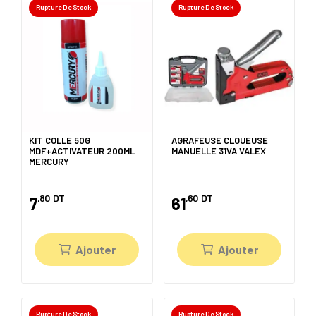
Rupture De Stock
Rupture De Stock
KIT COLLE 50G
AGRAFEUSE CLOUEUSE
MDF+ACTIVATEUR 200ML
MANUELLE 31VA VALEX
MERCURY
,80
DT
,60
DT
7
61
Ajouter
Ajouter
Rupture De Stock
Rupture De Stock