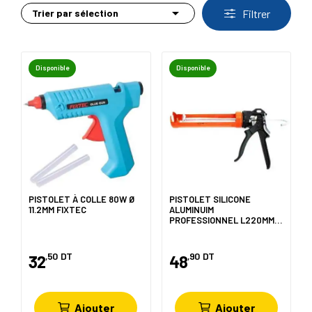

Trier par sélection
Filtrer
Disponible
Disponible
PISTOLET À COLLE 80W Ø
PISTOLET SILICONE
11.2MM FIXTEC
ALUMINUIM
PROFESSIONNEL L220MM
ACEM
,50
DT
,90
DT
32
48
Ajouter
Ajouter