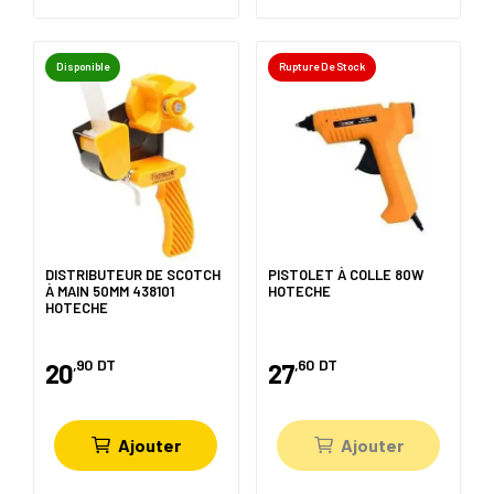
Disponible
Rupture De Stock
DISTRIBUTEUR DE SCOTCH
PISTOLET À COLLE 80W
À MAIN 50MM 438101
HOTECHE
HOTECHE
,90
DT
,60
DT
20
27
Ajouter
Ajouter