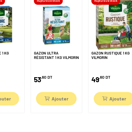
ck
Rupture De Stock
Rupture De Stock
 1 KG
GAZON ULTRA
GAZON RUSTIQUE 1 KG
RÉSISTANT 1 KG VILMORIN
VILMORIN
,60
DT
,60
DT
53
49
outer
Ajouter
Ajouter