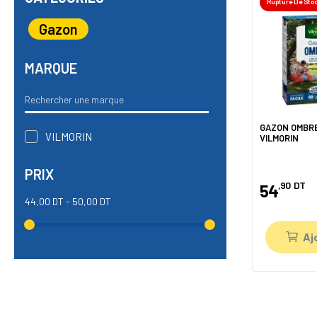
Rupture De Sto
Gazon
MARQUE
GAZON OMBRE
VILMORIN
VILMORIN
PRIX
,90
DT
54
44,00 DT - 50,00 DT
Aj