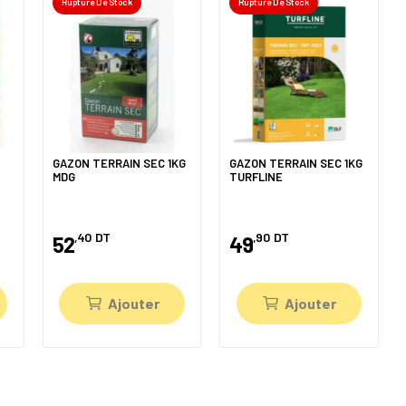
Rupture De Stock
Rupture De Stock
GAZON TERRAIN SEC 1KG
GAZON TERRAIN SEC 1KG
MDG
TURFLINE
,40
DT
,90
DT
52
49
Ajouter
Ajouter