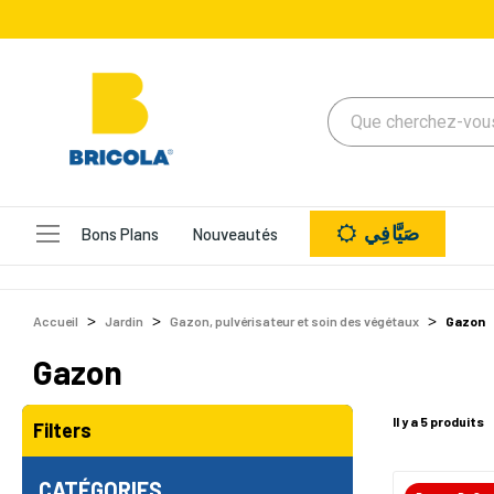
صَيَّافِي
Bons Plans
Nouveautés
Accueil
Jardin
Gazon, pulvérisateur et soin des végétaux
Gazon
Gazon
Il y a 5 produits
Filters
CATÉGORIES