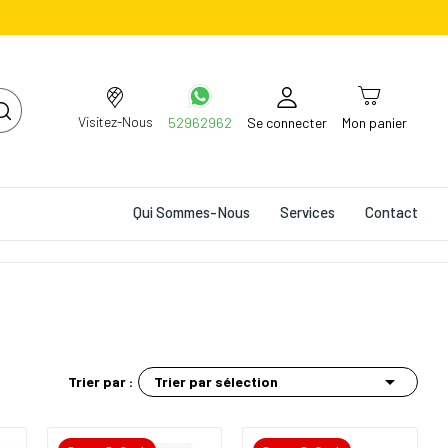
Visitez-Nous
52962962
Se connecter
Mon panier
Qui Sommes-Nous
Services
Contact

Trier par sélection
Trier par :