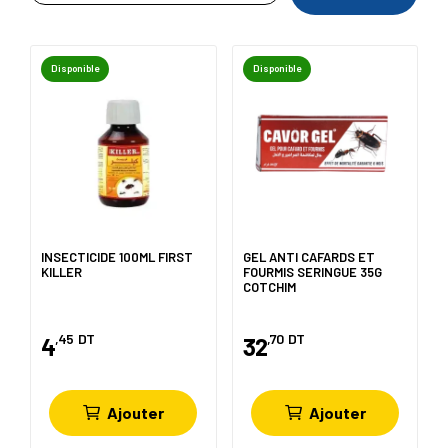
Disponible
Disponible
INSECTICIDE 100ML FIRST
GEL ANTI CAFARDS ET
KILLER
FOURMIS SERINGUE 35G
COTCHIM
,45
DT
,70
DT
4
32
Ajouter
Ajouter