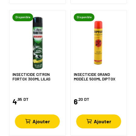
Disponible
Disponible
INSECTICIDE CITRON
INSECTICIDE GRAND
FORTOX 300ML LILAS
MODÈLE 500ML DIPTOX
,95
DT
,20
DT
4
6
Ajouter
Ajouter