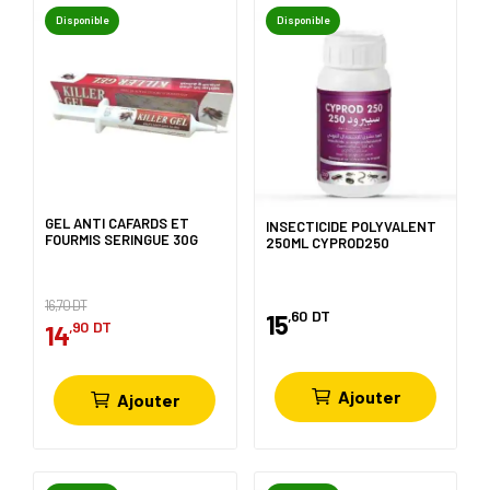
Disponible
Disponible
GEL ANTI CAFARDS ET
INSECTICIDE POLYVALENT
FOURMIS SERINGUE 30G
250ML CYPROD250
16,70 DT
,60
DT
15
,90
DT
14
Ajouter
Ajouter