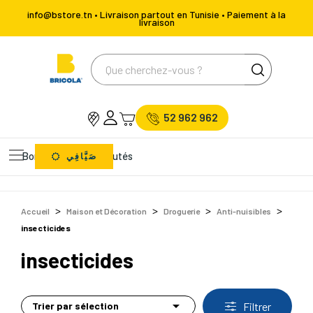
info@bstore.tn • Livraison partout en Tunisie • Paiement à la
livraison
52 962 962
Bons Plans
Nouveautés
صَيَّافِي
Accueil
Maison et Décoration
Droguerie
Anti-nuisibles
insecticides
insecticides

Trier par sélection
Filtrer