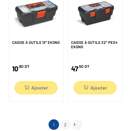
CAISSE À OUTILS 13" EKONO
CAISSE À OUTILS 22" PE04
EKONO
,80
DT
,50
DT
10
47
Ajouter
Ajouter

1
2