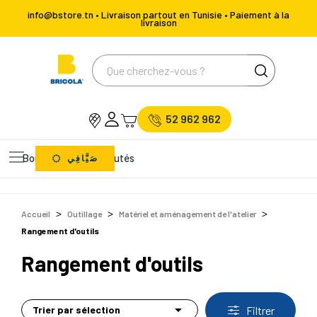
info@bstore.tn • Livraison partout en Tunisie • Paiement à la
livraison
52 962 962
Bons Plans
Nouveautés
صَيَّافِي
Accueil
Outillage
Matériel et aménagement de l'atelier
Rangement d'outils
Rangement d'outils

Trier par sélection
Filtrer