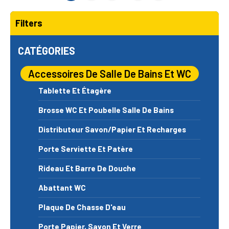
Filters
CATÉGORIES
Accessoires De Salle De Bains Et WC
Tablette Et Étagère
Brosse WC Et Poubelle Salle De Bains
Distributeur Savon/papier Et Recharges
Porte Serviette Et Patère
Rideau Et Barre De Douche
Abattant WC
Plaque De Chasse D'eau
Porte Papier, Savon Et Verre