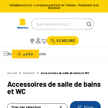
info@bstore.tn • Livraison partout en Tunisie • Paiement à la
livraison
52 962 962
Bons Plans
Nouveautés
صَيَّافِي
Accueil
Sanitaire
Accessoires de salle de bains et WC
Accessoires de salle de bains
et WC

Trier par sélection
Filtrer