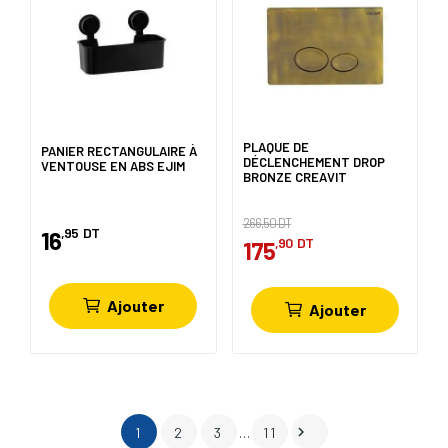
PLAQUE DE
PANIER RECTANGULAIRE À
DÉCLENCHEMENT DROP
VENTOUSE EN ABS EJIM
BRONZE CREAVIT
266,50 DT
,95
DT
16
,90
DT
175
Ajouter
Ajouter

1
2
3
…
11