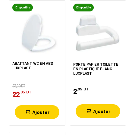
Disponible
Disponible
ABATTANT WC EN ABS
PORTE PAPIER TOILETTE
LUXPLAST
EN PLASTIQUE BLANC
LUXPLAST
23,90 DT
,95
DT
2
,95
DT
22
Ajouter
Ajouter