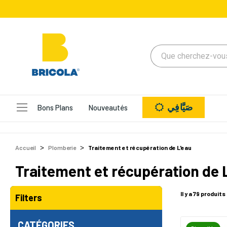
صَيَّافِي
Bons Plans
Nouveautés
Accueil
Plomberie
Traitement et récupération de L'eau
Traitement et récupération de 
Il y a 79 produits
Filters
CATÉGORIES