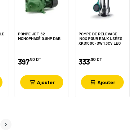
LE
POMPE JET 82
POMPE DE RELEVAGE
MONOPHASÉ 0.8HP DAB
INOX POUR EAUX USÉES
XKS1000-SW 1.3CV LEO
,50
DT
,90
DT
397
333
Ajouter
Ajouter
