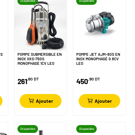
Disponible
Disponible
PS
POMPE SUBMERSIBLE EN
POMPE JET AJM-60S EN
P
INOX XKS-750S
INOX MONOPHASÉ 0.8CV
MONOPHASÉ 1CV LEO
LEO
,60
DT
,90
DT
261
450
Ajouter
Ajouter
Disponible
Disponible