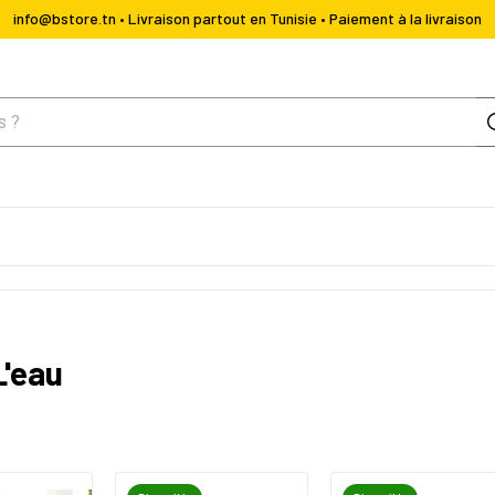
info@bstore.tn • Livraison partout en Tunisie • Paiement à la livraison
L'eau