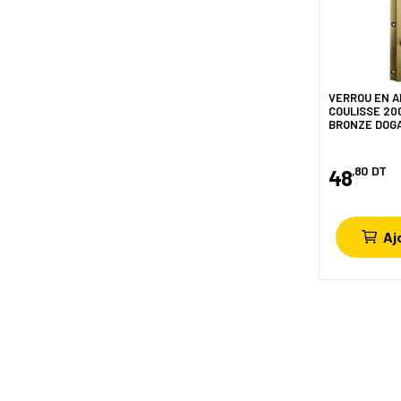
VERROU EN A
COULISSE 20
BRONZE DOG
,80
DT
48
Aj