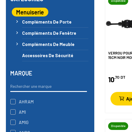
Disponible
Menuiserie
chevron_right
Compléments De Porte
chevron_right
Compléments De Fenêtre
chevron_right
Compléments De Meuble
VERROU POU
Accessoires De Sécurité
15CM NOIR MOD
MARQUE
,70
DT
10
Aj
AHRAM
AMI
AMIG
Disponible