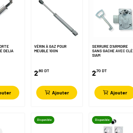
PORTE
VÉRIN À GAZ POUR
SERRURE D'ARMOIRE
É DELIA
MEUBLE 100N
SANS GACHE AVEC CLÉ
SIAM
,80
DT
,70
DT
2
2
outer
Ajouter
Ajouter
Disponible
Disponible