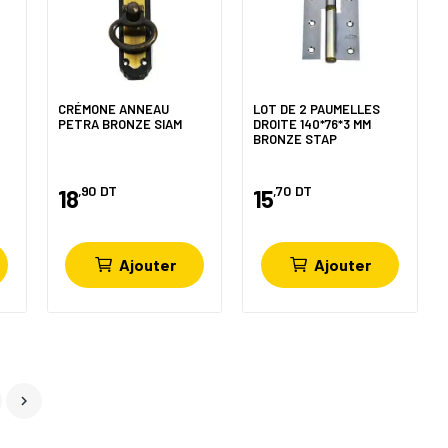
CRÉMONE ANNEAU
LOT DE 2 PAUMELLES
PETRA BRONZE SIAM
DROITE 140*76*3 MM
BRONZE STAP
,90
DT
,70
DT
18
15
Ajouter
Ajouter
