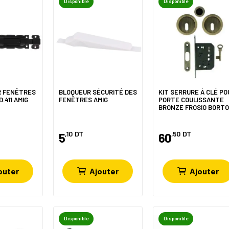
Disponible
Disponible
R FENÊTRES
BLOQUEUR SÉCURITÉ DES
KIT SERRURE À CLÉ PO
.411 AMIG
FENÊTRES AMIG
PORTE COULISSANTE
BRONZE FROSIO BORT
,10
DT
,50
DT
5
60
outer
Ajouter
Ajouter
Disponible
Disponible