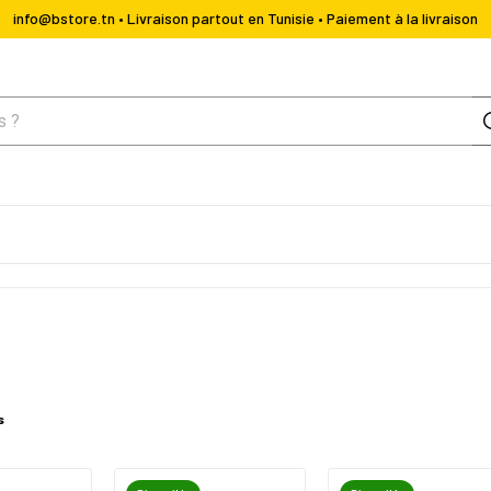
info@bstore.tn • Livraison partout en Tunisie • Paiement à la livraison
s