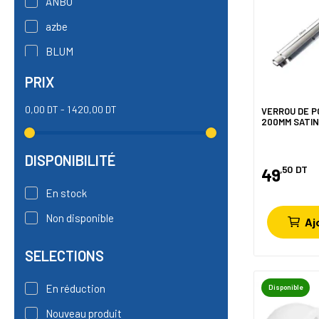
ANBO
azbe
BLUM
BRICOLA
PRIX
CEBI
0,00 DT - 1 420,00 DT
VERROU DE 
200MM SATIN
CISA
CLEDOR
DISPONIBILITÉ
,50
DT
49
En stock
Non disponible
Aj
SELECTIONS
En réduction
Disponible
Nouveau produit