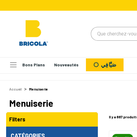
صَيَّافِي
Bons Plans
Nouveautés
Accueil
Menuiserie
Menuiserie
Il y a 887 produit
Filters
CATÉGORIES