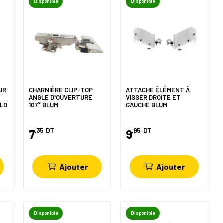
Disponible
Disponible
UR
CHARNIÈRE CLIP-TOP
ATTACHE ÉLÉMENT À
ANGLE D'OUVERTURE
VISSER DROITE ET
OLO
107° BLUM
GAUCHE BLUM
,35
DT
,95
DT
7
9
Ajouter
Ajouter
Disponible
Disponible