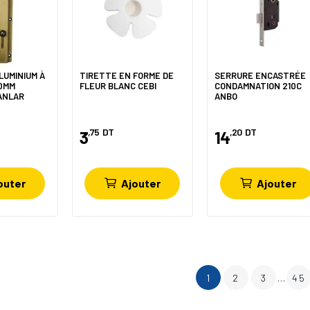
LUMINIUM À
TIRETTE EN FORME DE
SERRURE ENCASTRÉE
0MM
FLEUR BLANC CEBI
CONDAMNATION 210C
ANLAR
ANBO
,75
DT
,20
DT
3
14
outer
Ajouter
Ajouter
1
2
3
…
45