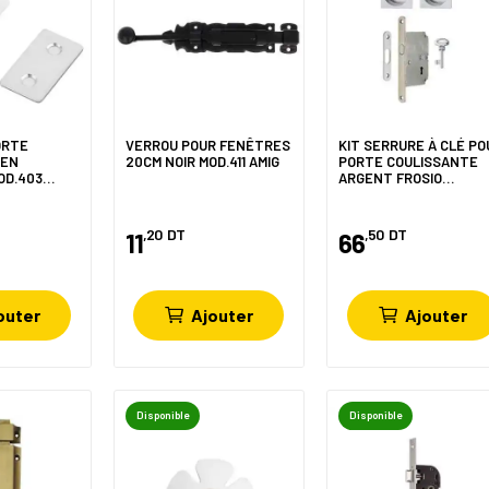
ORTE
VERROU POUR FENÊTRES
KIT SERRURE À CLÉ PO
 EN
20CM NOIR MOD.411 AMIG
PORTE COULISSANTE
OD.403
ARGENT FROSIO
BORTOLO
,20
DT
,50
DT
11
66
outer
Ajouter
Ajouter
Disponible
Disponible