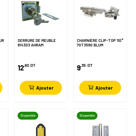
UR
SERRURE DE MEUBLE
CHARNIÈRE CLIP-TOP 110°
814303 AHRAM
70T3590 BLUM
,60
DT
,35
DT
12
9
Ajouter
Ajouter
Disponible
Disponible