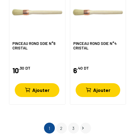
PINCEAU ROND SOIE N°6
PINCEAU ROND SOIE N°4
CRISTAL
CRISTAL
,30
DT
,40
DT
10
6
Ajouter
Ajouter

1
2
3