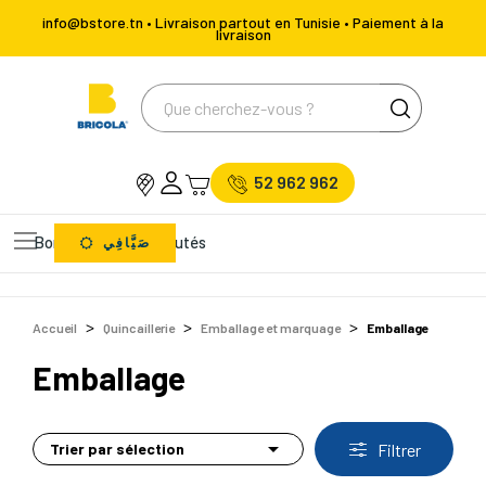
info@bstore.tn • Livraison partout en Tunisie • Paiement à la
livraison
52 962 962
Bons Plans
Nouveautés
صَيَّافِي
Accueil
Quincaillerie
Emballage et marquage
Emballage
Emballage

Trier par sélection
Filtrer