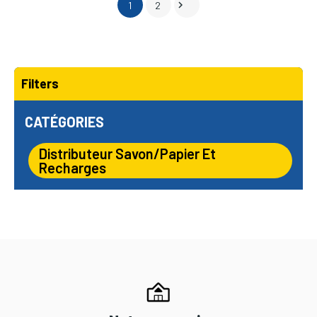

1
2
Filters
CATÉGORIES
Distributeur Savon/papier Et
Recharges