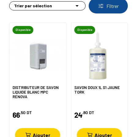

Trier par sélection
Filtrer
Disponible
Disponible
DISTRIBUTEUR DE SAVON
SAVON DOUX 1L S1 JAUNE
LIQUIDE BLANC MPC
TORK
RENOVA
,50
DT
,80
DT
66
24
Ajouter
Ajouter