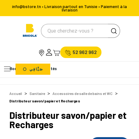
info@bstore.tn • Livraison partout en Tunisie • Paiement à la
livraison
52 962 962
Bons Plans
Nouveautés
صَيَّافِي
Accueil
Sanitaire
Accessoires de salle de bains et WC
Distributeur savon/papier et Recharges
Distributeur savon/papier et
Recharges