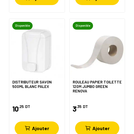
Disponible
Disponible
DISTRIBUTEUR SAVON
ROULEAU PAPIER TOILETTE
500ML BLANC PALEX
120M JUMBO GREEN
RENOVA
,25
DT
,35
DT
10
3
Ajouter
Ajouter