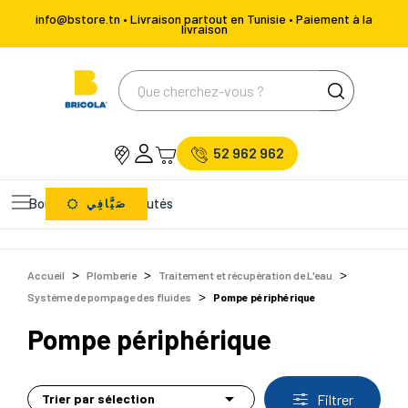
info@bstore.tn • Livraison partout en Tunisie • Paiement à la
livraison
52 962 962
Bons Plans
Nouveautés
صَيَّافِي
Accueil
Plomberie
Traitement et récupération de L'eau
Système de pompage des fluides
Pompe périphérique
Pompe périphérique

Trier par sélection
Filtrer