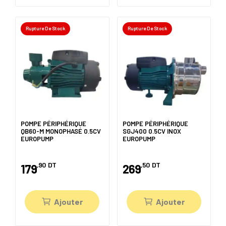
Rupture De Stock
Rupture De Stock
POMPE PÉRIPHÉRIQUE
POMPE PÉRIPHÉRIQUE
QB60-M MONOPHASÉ 0.5CV
SGJ400 0.5CV INOX
EUROPUMP
EUROPUMP
,90
DT
,50
DT
179
269
Ajouter
Ajouter