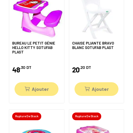
BUREAU LE PETIT GÉNIE
CHAISE PLIANTE BRAVO
HELLO KITTY SOTUFAB
BLANC SOTUFAB PLAST
PLAST
,30
DT
,20
DT
48
20
Ajouter
Ajouter
Rupture De Stock
Rupture De Stock