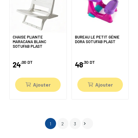
CHAISE PLIANTE
BUREAU LE PETIT GÉNIE
MARACANA BLANC
DORA SOTUFAB PLAST
SOTUFAB PLAST
,00
DT
,30
DT
24
48
Ajouter
Ajouter

1
2
3