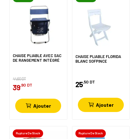
CHAISE PLIABLE AVEC SAC
CHAISE PLIABLE FLORIDA
DE RANGEMENT INTÉGRÉ
BLANC SOFPINCE
44,60 DT
,50
DT
25
,90
DT
39
Ajouter
Ajouter
Rupture De Stock
Rupture De Stock