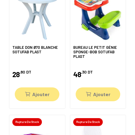
TABLE DON Ø70 BLANCHE
BUREAU LE PETIT GÉNIE
SOTUFAB PLAST
SPONGE-BOB SOTUFAB
PLAST
,80
DT
,30
DT
28
48
Ajouter
Ajouter
Rupture De Stock
Rupture De Stock