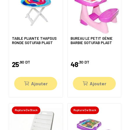
TABLE PLIANTE THAPSUS
BUREAU LE PETIT GÉNIE
RONDE SOTUFAB PLAST
BARBIE SOTUFAB PLAST
,90
DT
,30
DT
25
48
Ajouter
Ajouter
Rupture De Stock
Rupture De Stock