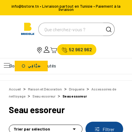
info@bstore.tn • Livraison partout en Tunisie • Paiement à la
livraison
52 962 962
Bons Plans
Nouveautés
صَيَّافِي
Accueil
Maison et Décoration
Droguerie
Accessoires de
nettoyage
Seau essoreur
Seau essoreur
Seau essoreur

Trier par sélection
Filtrer