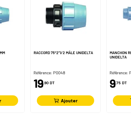
0MM
RACCORD 75*2”1/2 MÂLE UNIDELTA
MANCHON R
UNIDELTA
Référence: P0048
Référence: 
19
9
,90
DT
,75
DT
r
Ajouter