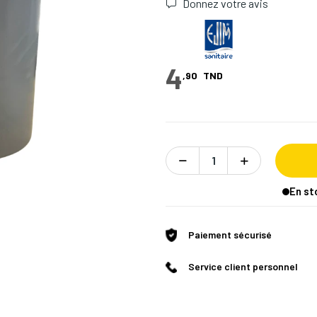
Donnez votre avis
4
,90
TND
En st
Paiement sécurisé
Service client personnel