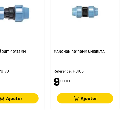
ÉDUIT 40*32MM
MANCHON 40*40MM UNIDELTA
P0170
Référence: P0105
9
,90
DT
Ajouter
Ajouter