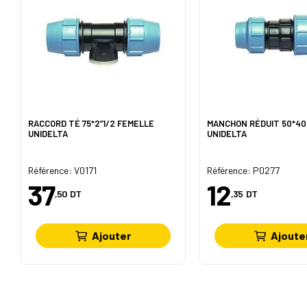
RACCORD TÉ 75*2”1/2 FEMELLE
MANCHON RÉDUIT 50*4
UNIDELTA
UNIDELTA
Référence: V0171
Référence: P0277
37
12
,50
DT
,35
DT
Ajouter
Ajoute