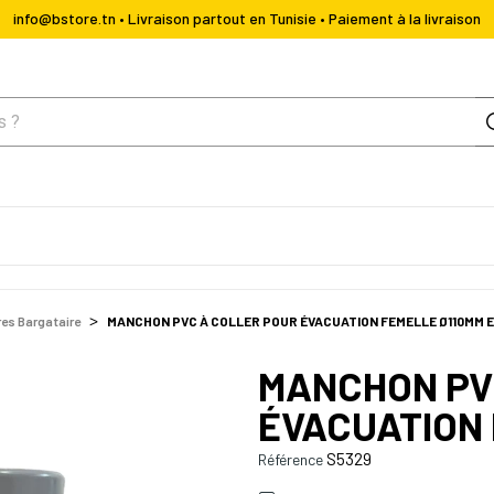
info@bstore.tn • Livraison partout en Tunisie • Paiement à la livraison
es Bargataire
MANCHON PVC À COLLER POUR ÉVACUATION FEMELLE Ø110MM 
MANCHON PV
ÉVACUATION 
S5329
Référence