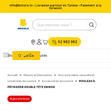
info@bstore.tn • Livraison partout en Tunisie • Paiement à la
livraison
52 962 962
Bons Plans
Nouveautés
صَيَّافِي
Accueil
Maison et Décoration
Arts de la table, vaisselle et
ustensiles de cuisine
Accessoires de cuisine
ROULEAU À
PÂTISSERIE DOUBLE TÊTE EN BOIS
Rupture De Stock