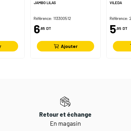
JAMBO LILAS
VILEDA
Référence: 113300512
Référence:
6
5
,65
DT
,95
DT
r
Ajouter
Retour et échange
En magasin