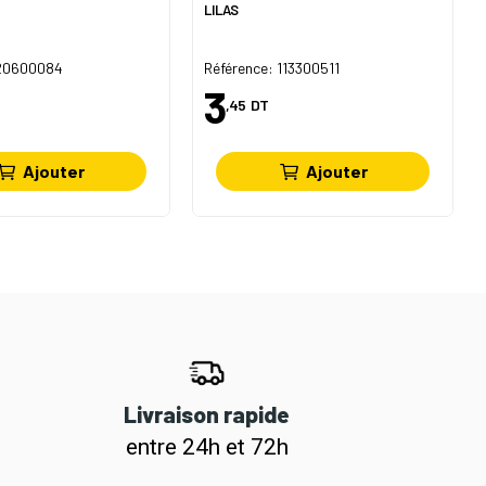
LILAS
 20600084
Référence: 113300511
3
,45
DT
Ajouter
Ajouter
Livraison rapide
entre 24h et 72h