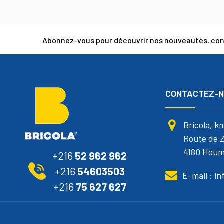
Abonnez-vous pour découvrir nos nouveautés, cons
CONTACTEZ-
Bricola, k
Route de Z
4180 Houm
+216
52 962 962
+216
54603503
E-mail : i
+216
75 627 627