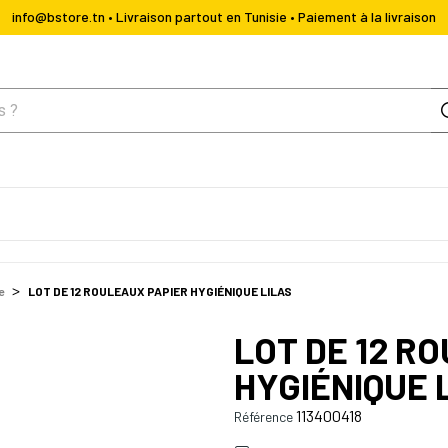
info@bstore.tn • Livraison partout en Tunisie • Paiement à la livraison
e
LOT DE 12 ROULEAUX PAPIER HYGIÉNIQUE LILAS
LOT DE 12 R
HYGIÉNIQUE 
113400418
Référence