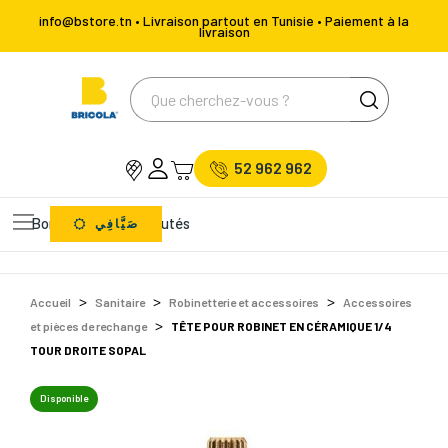
info@bstore.tn • Livraison partout en Tunisie • Paiement à la
livraison
52 962 962
Bons Plans
Nouveautés
صَيَّافِي
Accueil
Sanitaire
Robinetterie et accessoires
Accessoires
et pièces de rechange
TÊTE POUR ROBINET EN CÉRAMIQUE 1/4
TOUR DROITE SOPAL
Disponible