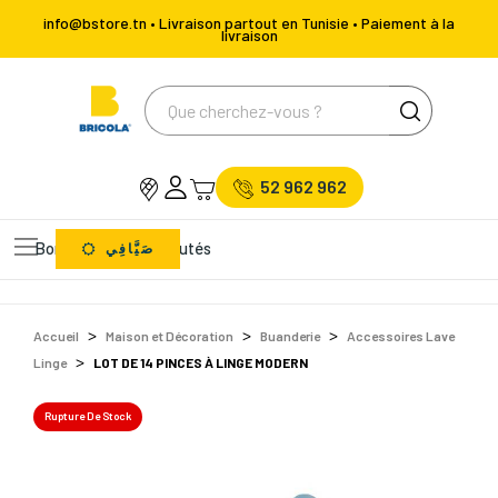
info@bstore.tn • Livraison partout en Tunisie • Paiement à la
livraison
52 962 962
Bons Plans
Nouveautés
صَيَّافِي
Accueil
Maison et Décoration
Buanderie
Accessoires Lave
Linge
LOT DE 14 PINCES À LINGE MODERN
Rupture De Stock