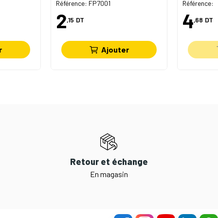
Référence: FP7001
Référence:
2
4
,15
DT
,68
DT
r
Ajouter
Retour et échange
En magasin