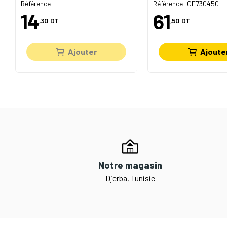
Référence:
Référence: CF730450
14
61
,30
DT
,50
DT
Ajouter
Ajoute
Notre magasin
Djerba, Tunisie