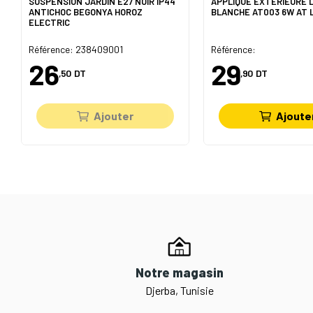
SUSPENSION JARDIN E27 NOIR IP44
APPLIQUE EXTERIEURE 
ANTICHOC BEGONYA HOROZ
BLANCHE AT003 6W AT 
ELECTRIC
Référence: 238409001
Référence:
26
29
,50
DT
,90
DT
Ajouter
Ajoute
Notre magasin
Djerba, Tunisie