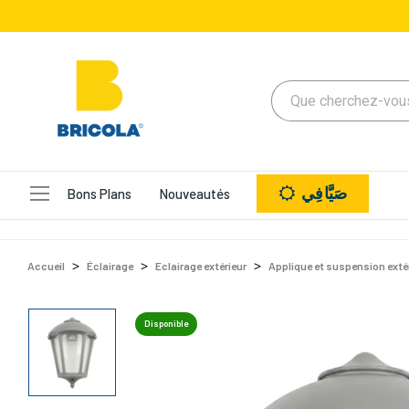
صَيَّافِي
Bons Plans
Nouveautés
Accueil
Éclairage
Eclairage extérieur
Applique et suspension exté
Disponible