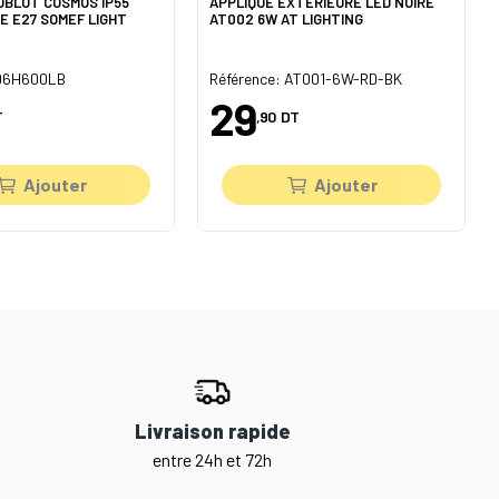
UBLOT COSMOS IP55
APPLIQUE EXTÉRIEURE LED NOIRE
E E27 SOMEF LIGHT
AT002 6W AT LIGHTING
 96H600LB
Référence: AT001-6W-RD-BK
29
T
,90
DT
Ajouter
Ajouter
Livraison rapide
entre 24h et 72h