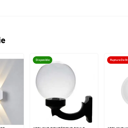
ie
Disponible
Rupture De S