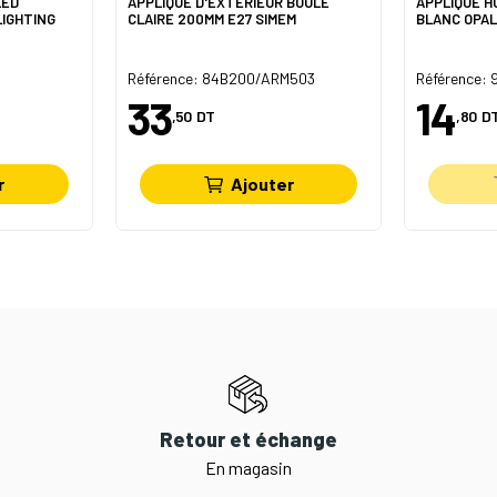
LED
APPLIQUE D'EXTÉRIEUR BOULE
APPLIQUE H
LIGHTING
CLAIRE 200MM E27 SIMEM
BLANC OPAL
Référence: 84B200/ARM503
Référence:
33
14
,50
DT
,80
D
r
Ajouter
Retour et échange
En magasin