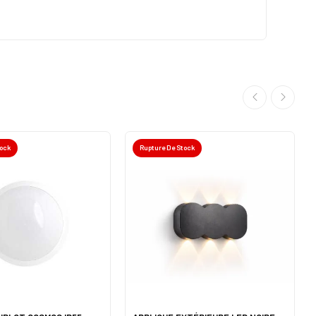
tock
Rupture De Stock