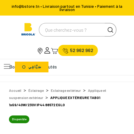
info@bstore.tn • Livraison partout en Tunisie • Paiement à la
livraison
52 962 962
Bons Plans
Nouveautés
صَيَّافِي
Accueil
Éclairage
Eclairage extérieur
Applique et
suspension extérieur
APPLIQUE EXTÉRIEURE TABO1
1xG9/40W/230V IP44 88572 EGLO
Disponible