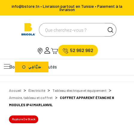
info@bstore.tn • Livraison partout en Tunisie • Paiement à la
livraison
52 962 962
Bons Plans
Nouveautés
صَيَّافِي
Accueil
Électricité
Tableau électrique et équipement
Armoire, tableau et coffret
COFFRET APPARENT ÉTANCHE 8
MODULES IP41 MARLANVIL
Rupture De Stock