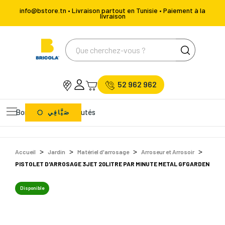
info@bstore.tn • Livraison partout en Tunisie • Paiement à la
livraison
52 962 962
Bons Plans
Nouveautés
صَيَّافِي
Accueil
Jardin
Matériel d'arrosage
Arroseur et Arrosoir
PISTOLET D'ARROSAGE 3JET 20LITRE PAR MINUTE METAL GFGARDEN
Disponible