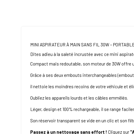
MINI ASPIRATEUR À MAIN SANS FIL 30W – PORTAB
Dites adieu à la saleté incrustée avec ce mini aspirat
Compact mais redoutable, son moteur de 30W offre un
Grâce à ses deux embouts interchangeables (embout b
il nettoie les moindres recoins de votre véhicule et 
Oubliez les appareils lourds et les câbles emmêlés.
Léger, design et 100% rechargeable, il se range facile
Son réservoir transparent se vide en un clic et son fi
Passez à un nettoyage sans effort !
Cliquez sur
"