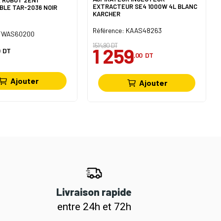
EXTRACTEUR SE4 1000W 4L BLANC
BLE TAR-2036 NOIR
KARCHER
Référence: KAAS48263
 TWAS60200
1 514,90 DT
1 259
DT
,00
DT
Ajouter
Ajouter
Livraison rapide
entre 24h et 72h