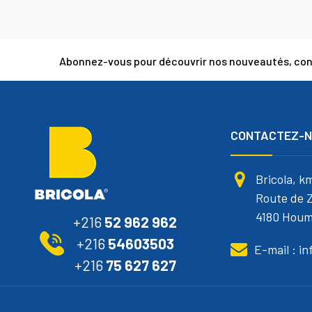
Abonnez-vous pour découvrir nos nouveautés, cons
CONTACTEZ-
Bricola, k
Route de Z
4180 Houm
+216
52 962 962
+216
54603503
E-mail : i
+216
75 627 627