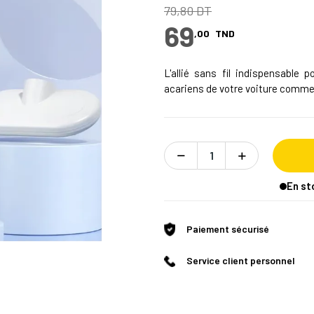
79,80 DT
69
,00
TND
L'allié sans fil indispensable
acariens de votre voiture comme
En st
Paiement sécurisé
Service client personnel