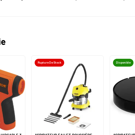
ie
Rupture De Stock
Disponible
CHARGABLE 3
ASPIRATEUR EAU ET POUSSIÈRE
ASPIRATEUR