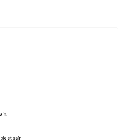
main
.
ble et sain