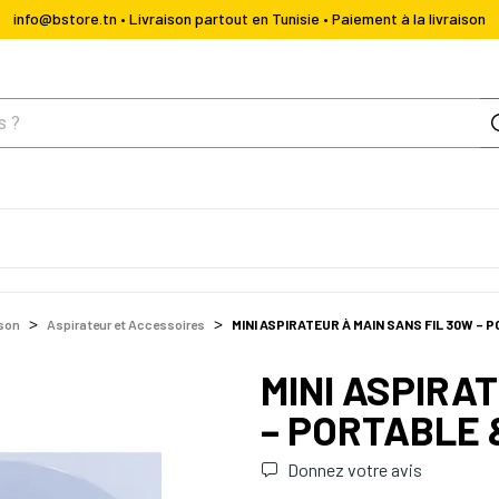
info@bstore.tn • Livraison partout en Tunisie • Paiement à la livraison
ison
Aspirateur et Accessoires
MINI ASPIRATEUR À MAIN SANS FIL 30W –
MINI ASPIRA
– PORTABLE
Donnez votre avis