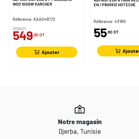
WD3 1000W KARCHER
EN 1 P805513 HOTECHE
Référence: KAAS48172
Référence: 43189
55
617,90 DT
549
,80
DT
,00
DT
Ajoute
Ajouter
Notre magasin
Djerba, Tunisie