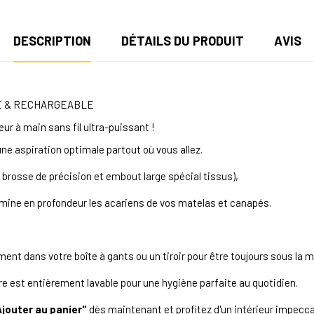
DESCRIPTION
DÉTAILS DU PRODUIT
AVIS
LE & RECHARGEABLE
eur à main sans fil ultra-puissant !
e aspiration optimale partout où vous allez
.
rosse de précision et embout large spécial tissus),
élimine en profondeur les acariens de vos matelas et canapés
.
ment dans votre boîte à gants ou un tiroir pour être toujours sous la 
ltre est entièrement lavable pour une hygiène parfaite au quotidien
.
Ajouter au panier"
dès maintenant et profitez d'un intérieur impecca