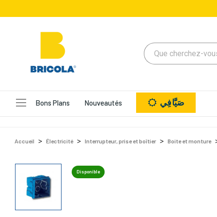
صَيَّافِي
Bons Plans
Nouveautés
Accueil
Électricité
Interrupteur, prise et boîtier
Boite et monture
Disponible