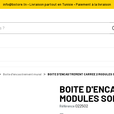
info@bstore.tn • Livraison partout en Tunisie • Paiement à la livraison
Boite d'encastrement mural
BOITE D'ENCASTREMENT CARREE 2 MODULES 
BOITE D'ENC
MODULES SO
022502
Référence