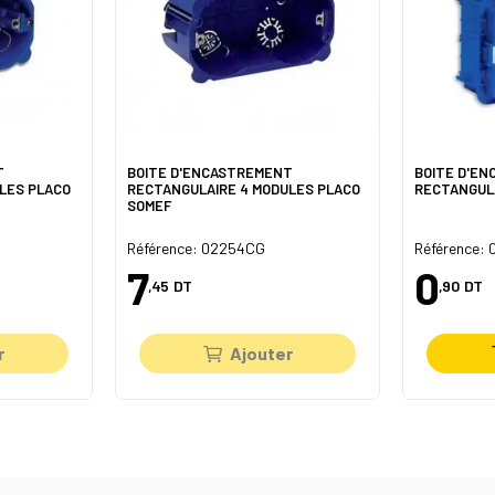
T
BOITE D'ENCASTREMENT
BOITE D'E
LES PLACO
RECTANGULAIRE 4 MODULES PLACO
RECTANGUL
SOMEF
Référence: 02254CG
Référence:
7
0
,45
DT
,90
DT
r
Ajouter