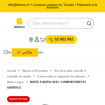
info@bstore.tn • Livraison partout en Tunisie • Paiement à la
livraison
52 962 962
Bons Plans
Nouveautés
صَيَّافِي
Accueil
Maison et Décoration
Arts de la table, vaisselle et
ustensiles de cuisine
Conservation et rangement des aliments
Boîtes à repas
BOITE À REPAS AVEC COMPARTIMENTS
SOFPINCE
Rupture De Stock