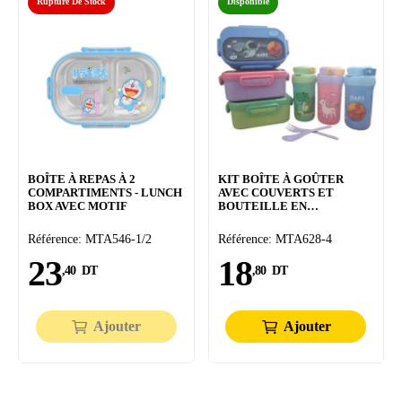
Rupture De Stock
Disponible
BOÎTE À REPAS À 2
KIT BOÎTE À GOÛTER
COMPARTIMENTS - LUNCH
AVEC COUVERTS ET
BOX AVEC MOTIF
BOUTEILLE EN
PLASTIQUE
Référence: MTA546-1/2
Référence: MTA628-4
23
18
,40
DT
,80
DT
Ajouter
Ajouter