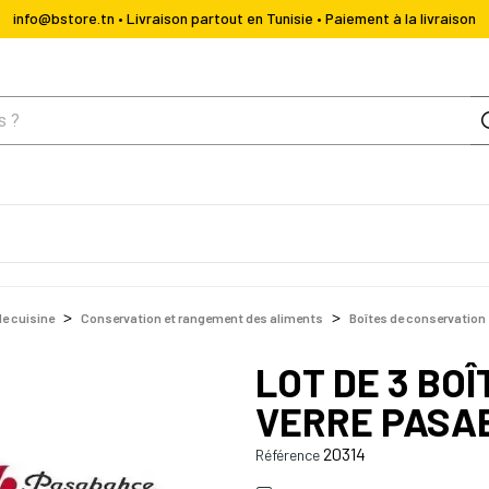
info@bstore.tn • Livraison partout en Tunisie • Paiement à la livraison
de cuisine
Conservation et rangement des aliments
Boîtes de conservation
LOT DE 3 BO
VERRE PASA
20314
Référence