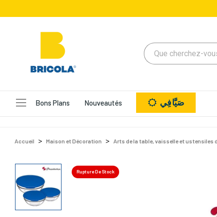
صَيَّافِي
Bons Plans
Nouveautés
Accueil
Maison et Décoration
Arts de la table, vaisselle et ustensiles 
Rupture De Stock