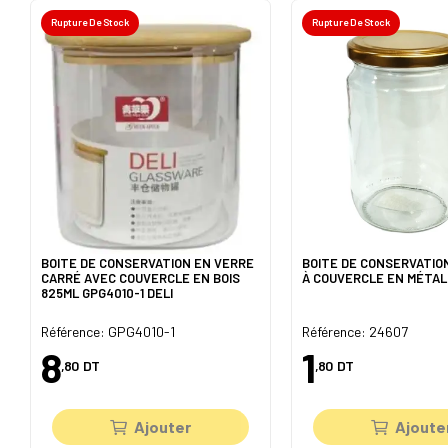
Rupture De Stock
Rupture De Stock
BOITE DE CONSERVATION EN VERRE
BOITE DE CONSERVATIO
CARRÉ AVEC COUVERCLE EN BOIS
À COUVERCLE EN MÉTAL 
825ML GPG4010-1 DELI
Référence: GPG4010-1
Référence: 24607
8
1
,80
DT
,80
DT
Ajouter
Ajoute