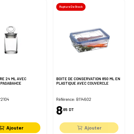
Rupture De Stock
RE 24 ML AVEC
BOITE DE CONSERVATION 850 ML EN
 PASABAHCE
PLASTIQUE AVEC COUVERCLE
22104
Référence: B114602
8
,65
DT
Ajouter
Ajouter