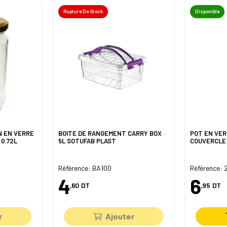
Rupture De Stock
Disponible
N EN VERRE
BOITE DE RANGEMENT CARRY BOX
POT EN VER
0.72L
5L SOTUFAB PLAST
COUVERCLE
Référence: BA100
Référence: 
4
6
,60
DT
,95
DT
r
Ajouter