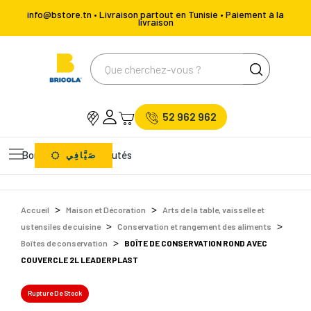
info@bstore.tn • Livraison partout en Tunisie • Paiement à la
livraison
52 962 962
Bons Plans
Nouveautés
صَيَّافِي
Accueil
Maison et Décoration
Arts de la table, vaisselle et
ustensiles de cuisine
Conservation et rangement des aliments
Boîtes de conservation
BOÎTE DE CONSERVATION ROND AVEC
COUVERCLE 2L LEADERPLAST
Rupture De Stock