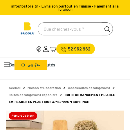
info@bstore.tn • Livraison partout en Tunisie • Paiement à la
livraison
52 962 962
Bons Plans
Nouveautés
صَيَّافِي
Accueil
Maison et Décoration
Accessoires de rangement
Boîtes de rangement et paniers
BOITE DE RANGEMENT PLIABLE
EMPILABLE EN PLASTIQUE 37*24*22CM SOFPINCE
Rupture De Stock