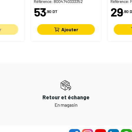
Référence: 8004740333352
Référence:
53
29
,90
DT
,80
D
r
Ajouter
Retour et échange
En magasin