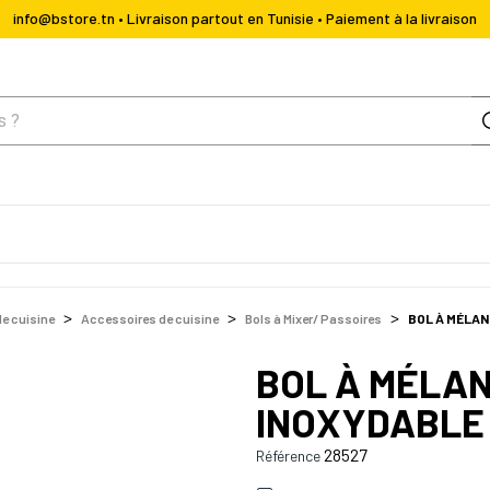
info@bstore.tn • Livraison partout en Tunisie • Paiement à la livraison
de cuisine
Accessoires de cuisine
Bols à Mixer/ Passoires
BOL À MÉLAN
BOL À MÉLAN
INOXYDABLE
28527
Référence