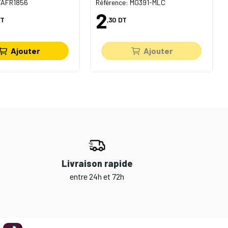
 FAFR1856
Référence: MG391-MLC
2
T
,30
DT
Ajouter
Ajouter
Livraison rapide
entre 24h et 72h