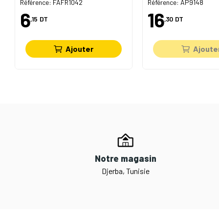
Référence: FAFR1042
Référence: AP9148
6
16
,15
DT
,30
DT
Ajouter
Ajoute
Notre magasin
Djerba, Tunisie