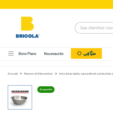
صَيَّافِي
Bons Plans
Nouveautés
Accueil
Maison et Décoration
Arts de la table, vaisselle et ustensiles 
Disponible