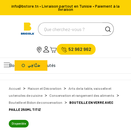
info@bstore.tn • Livraison partout en Tunisie • Paiement à la
livraison
52 962 962
Bons Plans
Nouveautés
صَيَّافِي
Accueil
Maison et Décoration
Arts de la table, vaisselle et
ustensiles de cuisine
Conservation et rangement des aliments
Bouteille et Bidon de conservation
BOUTEILLE EN VERRE AVEC
PAILLE 250ML TITIZ
Disponible