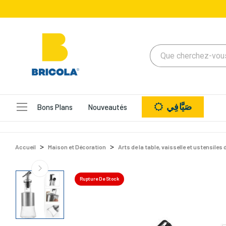
صَيَّافِي
Bons Plans
Nouveautés
Accueil
Maison et Décoration
Arts de la table, vaisselle et ustensiles 
Rupture De Stock