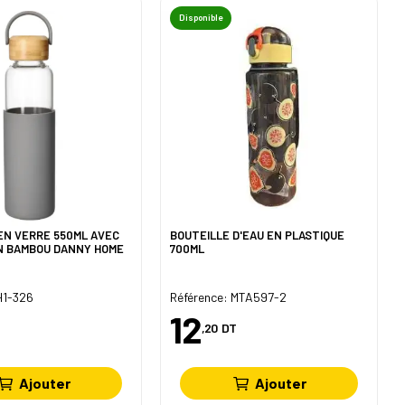
Disponible
EN VERRE 550ML AVEC
BOUTEILLE D'EAU EN PLASTIQUE
BOUCHON EN BAMBOU DANNY HOME
700ML
H1-326
Référence: MTA597-2
12
,20
DT
Ajouter
Ajouter