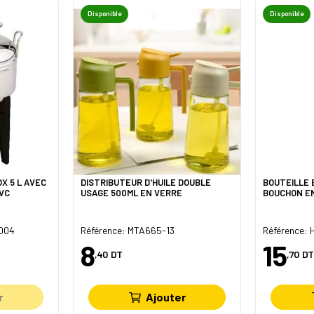
Disponible
Disponible
X 5 L AVEC
DISTRIBUTEUR D'HUILE DOUBLE
BOUTEILLE 
VC
USAGE 500ML EN VERRE
004
Référence: MTA665-13
Référence: 
8
15
,40
DT
,70
DT
r
Ajouter