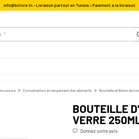
info@bstore.tn • Livraison partout en Tunisie • Paiement à la livraison
de cuisine
Conservation et rangement des aliments
Bouteille et Bidon de c
BOUTEILLE D'
VERRE 250M
Donnez votre avis