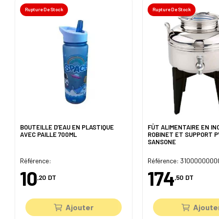
Rupture De Stock
Rupture De Stock
BOUTEILLE D’EAU EN PLASTIQUE
FÛT ALIMENTAIRE EN INO
AVEC PAILLE 700ML
ROBINET ET SUPPORT P
SANSONE
Référence:
Référence: 3100000000
10
174
,20
DT
,50
DT
Ajouter
Ajoute