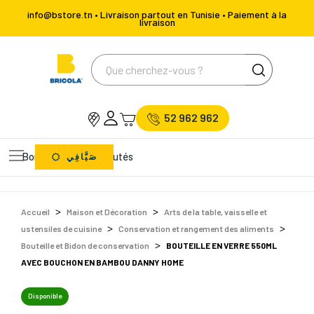
info@bstore.tn • Livraison partout en Tunisie • Paiement à la
livraison
52 962 962
Bons Plans
Nouveautés
صَيَّافِي
Accueil
Maison et Décoration
Arts de la table, vaisselle et
ustensiles de cuisine
Conservation et rangement des aliments
Bouteille et Bidon de conservation
BOUTEILLE EN VERRE 550ML
AVEC BOUCHON EN BAMBOU DANNY HOME
Disponible