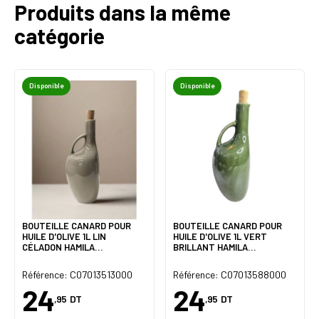
Produits dans la même
catégorie
Disponible
Disponible
BOUTEILLE CANARD POUR
BOUTEILLE CANARD POUR
HUILE D'OLIVE 1L LIN
HUILE D'OLIVE 1L VERT
CÉLADON HAMILA
BRILLANT HAMILA
STONEWARE
STONEWARE
Référence: C07013513000
Référence: C07013588000
24
24
,95
DT
,95
DT