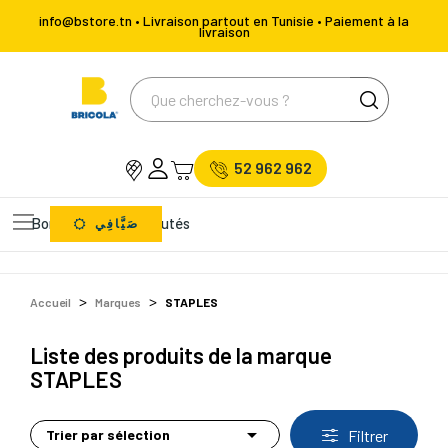
info@bstore.tn • Livraison partout en Tunisie • Paiement à la
livraison
52 962 962
Bons Plans
Nouveautés
صَيَّافِي
Accueil
Marques
STAPLES
Liste des produits de la marque
STAPLES

Trier par sélection
Filtrer