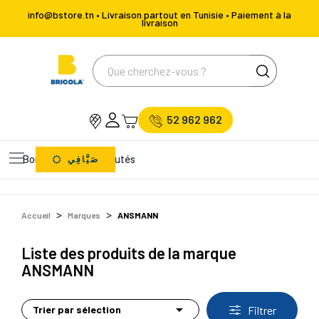
info@bstore.tn • Livraison partout en Tunisie • Paiement à la
livraison
52 962 962
Bons Plans
Nouveautés
صَيَّافِي
Accueil
Marques
ANSMANN
Liste des produits de la marque
ANSMANN

Trier par sélection
Filtrer