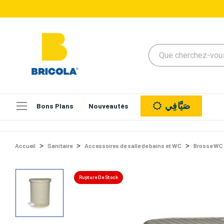
صَيَّافِي
Bons Plans
Nouveautés
Accueil
Sanitaire
Accessoires de salle de bains et WC
Brosse WC e
Rupture De Stock