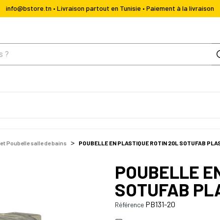
info@bstore.tn • Livraison partout en Tunisie • Paiement à la livraison
t Poubelle salle de bains
POUBELLE EN PLASTIQUE ROTIN 20L SOTUFAB PLA
POUBELLE EN
SOTUFAB PL
PB131-20
Référence