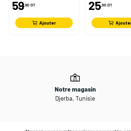
59
25
,90
DT
,50
DT
Ajouter
Ajoute
Notre magasin
Djerba, Tunisie