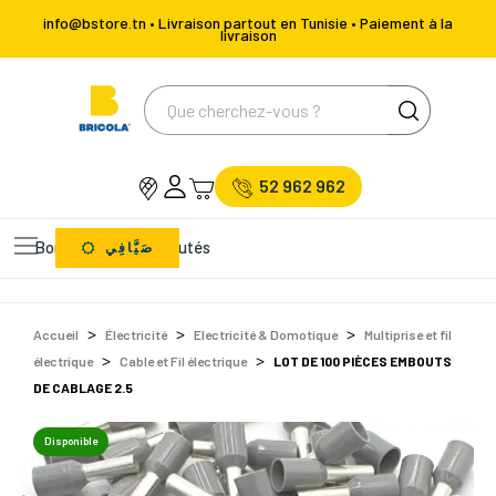
info@bstore.tn • Livraison partout en Tunisie • Paiement à la
livraison
52 962 962
Bons Plans
Nouveautés
صَيَّافِي
Accueil
Électricité
Electricité & Domotique
Multiprise et fil
électrique
Cable et Fil électrique
LOT DE 100 PIÈCES EMBOUTS
DE CABLAGE 2.5
Disponible