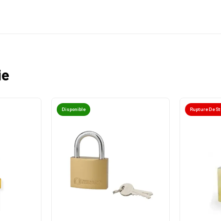
ie
Disponible
Rupture De S