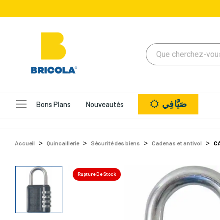
صَيَّافِي
Bons Plans
Nouveautés
Accueil
Quincaillerie
Sécurité des biens
Cadenas et antivol
C
Rupture De Stock