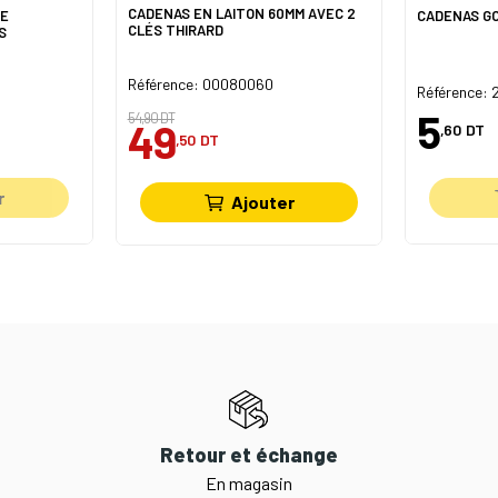
CADENAS EN LAITON 60MM AVEC 2
UE
CADENAS G
CLÉS THIRARD
S
Référence: 00080060
Référence:
5
54,90 DT
49
,60
DT
,50
DT
r
Ajouter
Retour et échange
En magasin