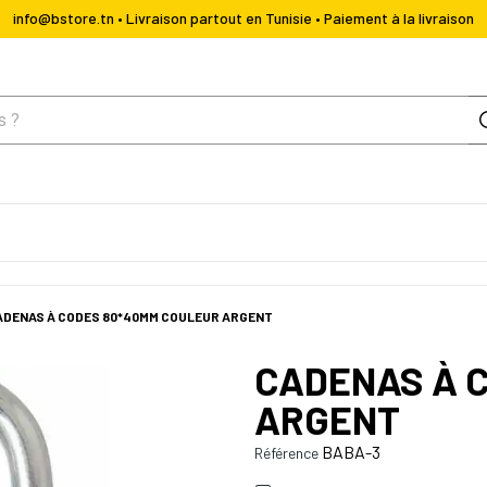
info@bstore.tn • Livraison partout en Tunisie • Paiement à la livraison
ADENAS À CODES 80*40MM COULEUR ARGENT
CADENAS À 
ARGENT
BABA-3
Référence