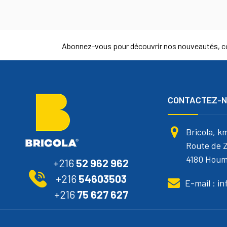
Abonnez-vous pour découvrir nos nouveautés, co
CONTACTEZ-
Bricola, k
Route de Z
4180 Houm
+216
52 962 962
+216
54603503
E-mail : i
+216
75 627 627