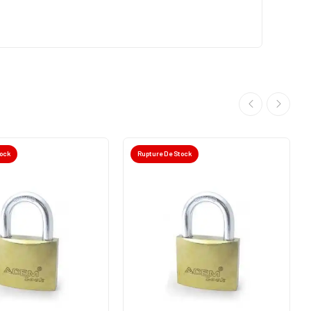
tock
Rupture De Stock