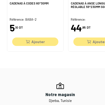
CADENAS À CODES 60*30MM
CADENAS À ANSE LONG
RÉGLABLE 55*230MM SG
Référence: BABA-2
Référence:
5
44
,10
DT
,95
DT
Ajouter
Ajoute
Notre magasin
Djerba, Tunisie