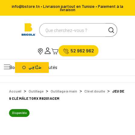
info@bstore.tn • Livraison partout en Tunisie • Paiement à la
livraison
52 962 962
Bons Plans
Nouveautés
صَيَّافِي
Accueil
Outillage
Outillage à main
Clé et douille
JEU DE
9 CLÉ MÂLE TORX R6201 ACEM
Disponible